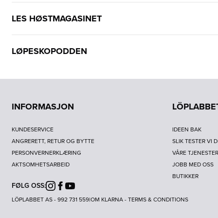
LES HØSTMAGASINET
LØPESKOPODDEN
INFORMASJON
LÖPLABBE
KUNDESERVICE
IDEEN BAK
ANGRERETT, RETUR OG BYTTE
SLIK TESTER VI 
PERSONVERNERKLÆRING
VÅRE TJENESTE
AKTSOMHETSARBEID
JOBB MED OSS
BUTIKKER
FØLG OSS:
Instagram
Facebook
Youtube
LÖPLABBET AS - 992 731 559
|
OM KLARNA
-
TERMS & CONDITIONS