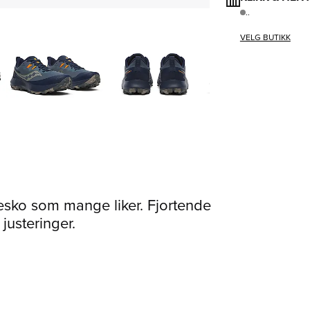
..
VELG BUTIKK
esko som mange liker. Fjortende
usteringer.