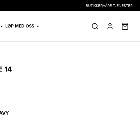
BUTIKKER
VÅRE TJENESTER
HANDL
LØP MED OSS
SØK
PROFIL
 14
AVY