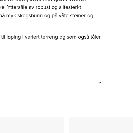
 Yttersåle av robust og slitesterkt
å myk skogsbunn og på våte steiner og
il løping i variert terreng og som også tåler