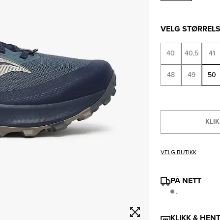
VELG STØRREL
40
40,5
41
48
49
50
KLIK
VELG BUTIKK
PÅ NETT
...
KLIKK & HEN