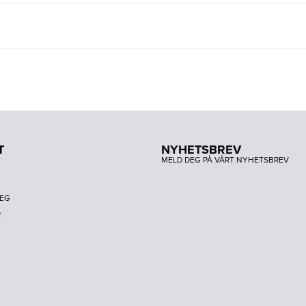
T
NYHETSBREV
MELD DEG PÅ VÅRT NYHETSBREV
DEG
R