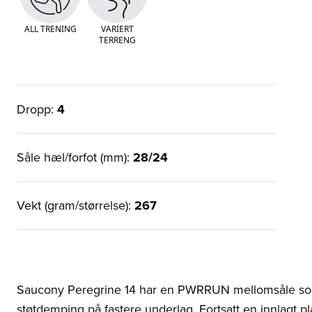
ALL TRENING
VARIERT
TERRENG
Dropp:
4
Såle hæl/forfot (mm):
28/24
Vekt (gram/størrelse):
267
Saucony Peregrine 14 har en PWRRUN mellomsåle som 
støtdemping på fastere underlag. Fortsatt en innlagt pl