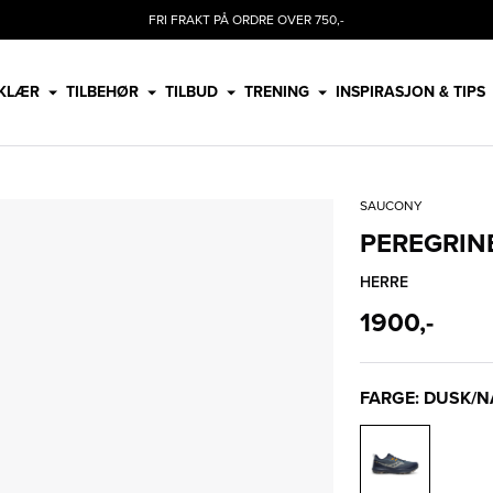
FRI FRAKT PÅ ORDRE OVER 750,-
KLÆR
TILBEHØR
TILBUD
TRENING
INSPIRASJON & TIPS
SAUCONY
PEREGRINE
HERRE
1900,-
FARGE: DUSK/N