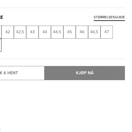
SE
STØRRELSESGUIDE
42
42,5
43
44
44,5
45
46
46,5
47
K & HENT
KJØP NÅ
T