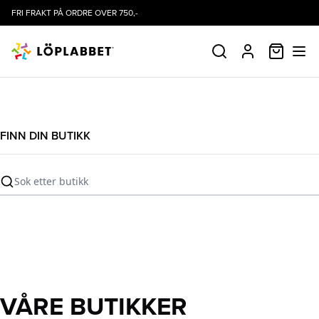
FRI FRAKT PÅ ORDRE OVER 750,-
HANDLE
SØK
PROFIL
FINN DIN BUTIKK
Sok etter butikk
VÅRE BUTIKKER