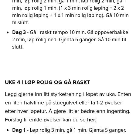
min, løp rolig 2 min, gå 1 min, løp rolig 2 min, gå 1
min, løp rolig 1 min. (1 x 3 min rolig løping + 2 x 2
min rolig løping + 1 x 1 min rolig løping). Gå 10 min
til slutt.
Dag 3 -
Gå i raskt tempo 10 min. Gå oppoverbakke
2 min, løp rolig ned. Gjenta 6 ganger. Gå 10 min til
slutt.
UKE 4 | LØP ROLIG OG GÅ RASKT
Legg gjerne inn litt styrketrening i løpet av uka. Enten
en liten halvtime på stuegulvet eller ta 1-2 øvelser
etter hver løpetur. Å gjøre litt er bedre enn ingenting.
Forslag til enkle øvelser kan du se
her
.
Dag 1
- Løp rolig 3 min, gå 1 min. Gjenta 5 ganger.