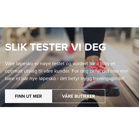
SLIK TESTER VI DEG
Våre løpesko er nøye testet og vurdert for å tilby et
optimalt utvalg til våre kunder. For deg betyr det mer enn
bare et par nye løpesko - det betyr trygg treningsglede!
FINN UT MER
VÅRE BUTIKKER