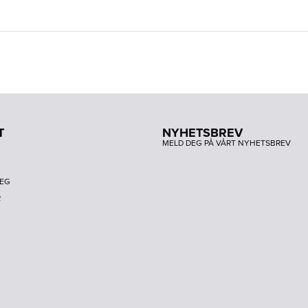
T
NYHETSBREV
MELD DEG PÅ VÅRT NYHETSBREV
DEG
R