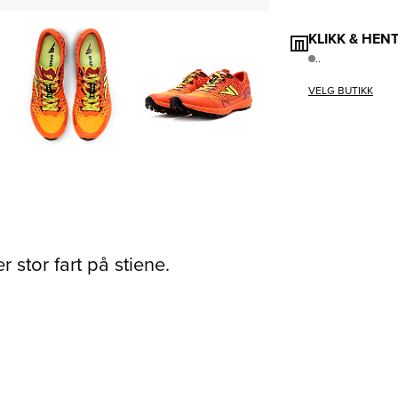
KLIKK & HEN
..
VELG BUTIKK
 stor fart på stiene.