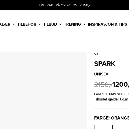
FRI FRAKT PÅ ORDRE OVER 750,-
KLÆR
TILBEHØR
TILBUD
TRENING
INSPIRASJON & TIPS
VJ
SPARK
UNISEX
1200,
2150,-
LAVESTE PRIS SISTE 
Tilbudet gjelder t.o.m
FARGE: ORANG