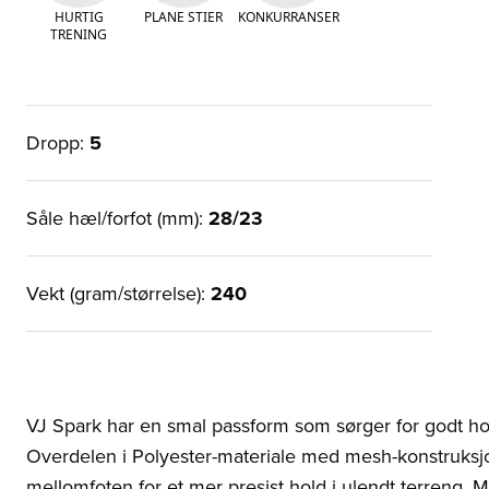
HURTIG
PLANE STIER
KONKURRANSER
TRENING
Dropp:
5
Såle hæl/forfot (mm):
28/23
Vekt (gram/størrelse):
240
VJ Spark har en smal passform som sørger for godt hol
Overdelen i Polyester-materiale med mesh-konstruksjon 
mellomfoten for et mer presist hold i ulendt terreng. M