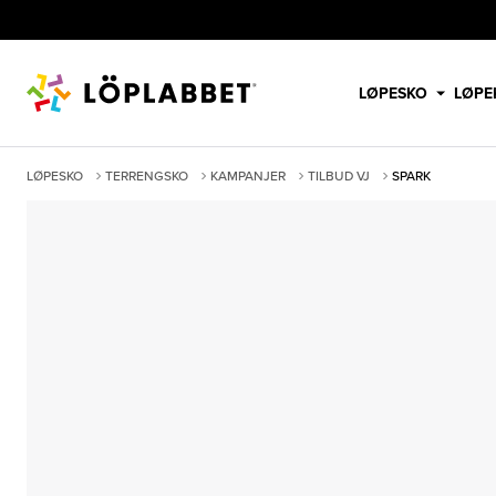
LØPESKO
LØPE
LØPESKO
TERRENGSKO
KAMPANJER
TILBUD VJ
SPARK