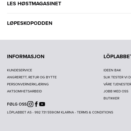
LES HØSTMAGASINET
LØPESKOPODDEN
INFORMASJON
LÖPLABBE
KUNDESERVICE
IDEEN BAK
ANGRERETT, RETUR OG BYTTE
SLIK TESTER VI 
PERSONVERNERKLÆRING
VÅRE TJENESTE
AKTSOMHETSARBEID
JOBB MED OSS
BUTIKKER
FØLG OSS:
Instagram
Facebook
Youtube
LÖPLABBET AS - 992 731 559
|
OM KLARNA
-
TERMS & CONDITIONS