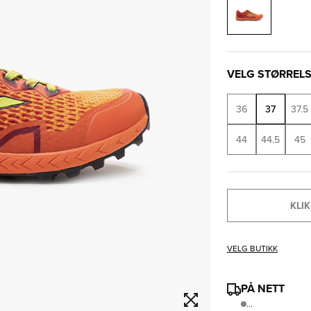
VELG STØRREL
36
37
37.5
44
44.5
45
KLIK
VELG BUTIKK
PÅ NETT
...