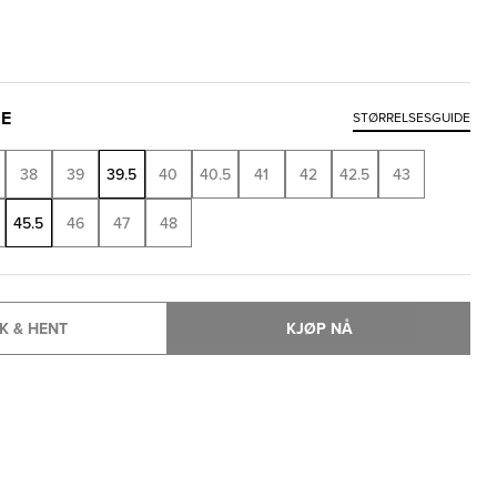
SE
STØRRELSESGUIDE
38
39
39.5
40
40.5
41
42
42.5
43
45.5
46
47
48
K & HENT
KJØP NÅ