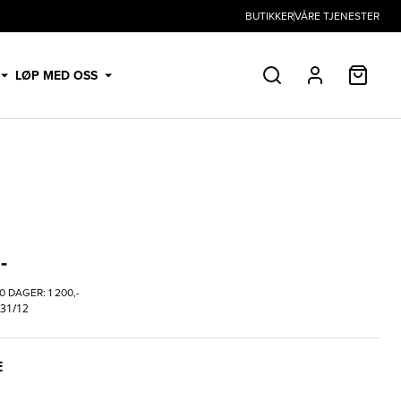
BUTIKKER
VÅRE TJENESTER
HANDL
LØP MED OSS
SØK
PROFIL
-
30 DAGER:
1 200,-
 31/12
E