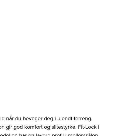
d når du beveger deg i ulendt terreng.
gir god komfort og slitestyrke. Fit-Lock i
odellen har en lavere profil i mellomsålen