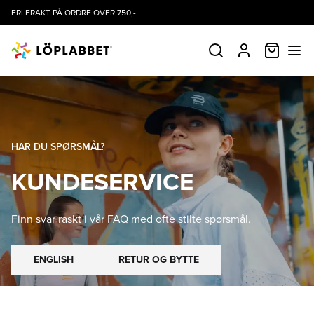
FRI FRAKT PÅ ORDRE OVER 750,-
HANDLE
SØK
PROFIL
HAR DU SPØRSMÅL?
KUNDESERVICE
Finn svar raskt i vår FAQ med ofte stilte spørsmål.
ENGLISH
RETUR OG BYTTE