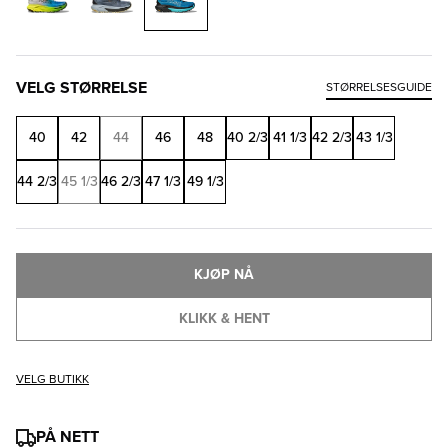
VELG STØRRELSE
STØRRELSESGUIDE
40
42
44
46
48
40 2/3
41 1/3
42 2/3
43 1/3
44 2/3
45 1/3
46 2/3
47 1/3
49 1/3
KJØP NÅ
KLIKK & HENT
VELG BUTIKK
PÅ NETT