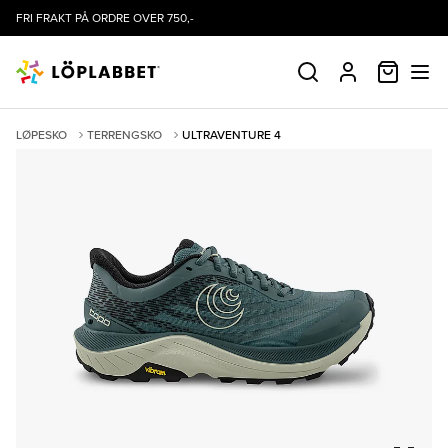
FRI FRAKT PÅ ORDRE OVER 750,-
HANDLE
SØK
PROFIL
LØPESKO
TERRENGSKO
ULTRAVENTURE 4