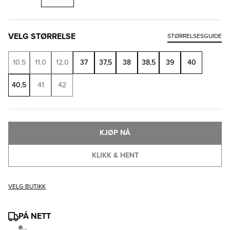
VELG STØRRELSE
STØRRELSESGUIDE
10.5
11.0
12.0
37
37,5
38
38,5
39
40
40,5
41
42
KJØP NÅ
KLIKK & HENT
VELG BUTIKK
PÅ NETT
...