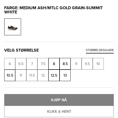
FARGE: MEDIUM ASH/MTLC GOLD GRAIN-SUMMIT
WHITE
VELG STØRRELSE
STØRRELSESGUIDE
6
6.5
7
7.5
8
8.5
9
9.5
10
10.5
11
11.5
12
12.5
13
KJØP NÅ
KLIKK & HENT