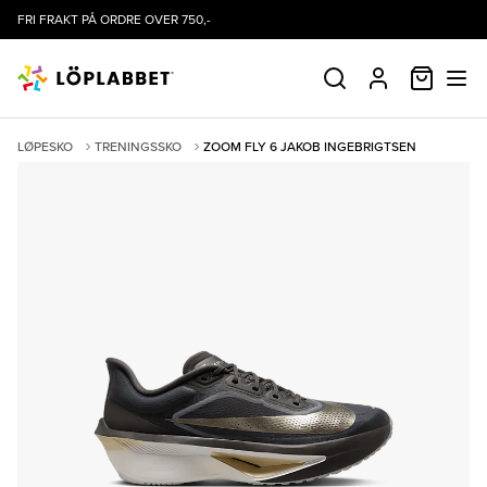
FRI FRAKT PÅ ORDRE OVER 750,-
HANDLE
SØK
PROFIL
LØPESKO
TRENINGSSKO
ZOOM FLY 6 JAKOB INGEBRIGTSEN