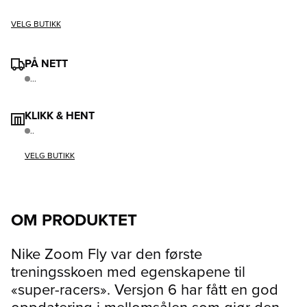
VELG BUTIKK
PÅ NETT
...
KLIKK & HENT
..
VELG BUTIKK
OM PRODUKTET
Nike Zoom Fly var den første
treningsskoen med egenskapene til
«super-racers». Versjon 6 har fått en god
oppdatering i mellomsålen som gjør den