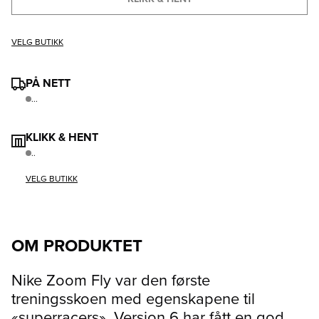
VELG BUTIKK
PÅ NETT
...
KLIKK & HENT
..
VELG BUTIKK
OM PRODUKTET
Nike Zoom Fly var den første
treningsskoen med egenskapene til
«superracers». Versjon 6 har fått en god