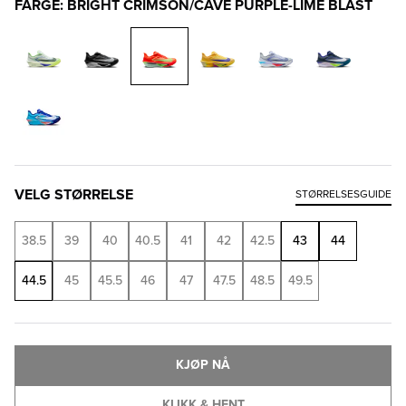
FARGE: BRIGHT CRIMSON/CAVE PURPLE-LIME BLAST
VELG STØRRELSE
STØRRELSESGUIDE
38.5
39
40
40.5
41
42
42.5
43
44
44.5
45
45.5
46
47
47.5
48.5
49.5
KJØP NÅ
KLIKK & HENT