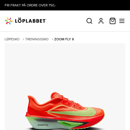
FRI FRAKT PÅ ORDRE OVER 750,-
HANDLE
SØK
PROFIL
LØPESKO
TRENINGSSKO
ZOOM FLY 6