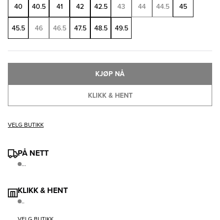
40
40.5
41
42
42.5
43
44
44.5
45
45.5
46
46.5
47.5
48.5
49.5
KJØP NÅ
KLIKK & HENT
VELG BUTIKK
PÅ NETT
...
KLIKK & HENT
..
VELG BUTIKK