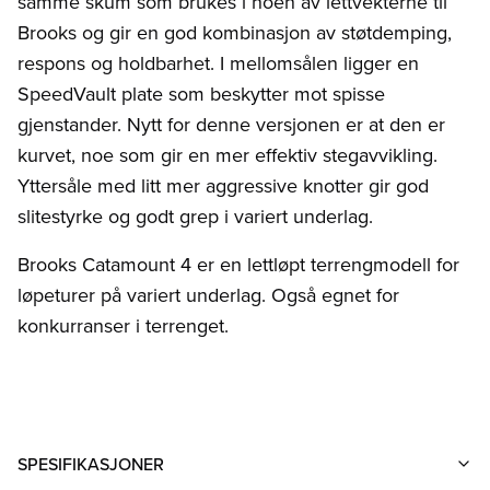
samme skum som brukes i noen av lettvekterne til
Brooks og gir en god kombinasjon av støtdemping,
respons og holdbarhet. I mellomsålen ligger en
SpeedVault plate som beskytter mot spisse
gjenstander. Nytt for denne versjonen er at den er
kurvet, noe som gir en mer effektiv stegavvikling.
Yttersåle med litt mer aggressive knotter gir god
slitestyrke og godt grep i variert underlag.
Brooks Catamount 4 er en lettløpt terrengmodell for
løpeturer på variert underlag. Også egnet for
konkurranser i terrenget.
SPESIFIKASJONER