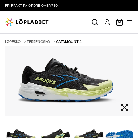
FRI FRAKT PÅ ORDRE OVER 750,-
HANDLE
SØK
PROFIL
LØPESKO
TERRENGSKO
CATAMOUNT 4