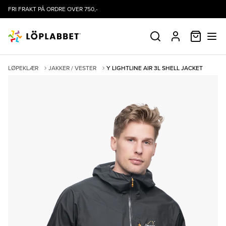
FRI FRAKT PÅ ORDRE OVER 750,-
HANDLE
SØK
PROFIL
LØPEKLÆR
JAKKER / VESTER
Y LIGHTLINE AIR 3L SHELL JACKET