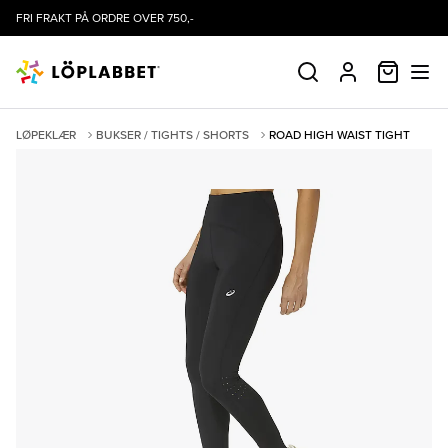
FRI FRAKT PÅ ORDRE OVER 750,-
HANDLE
SØK
PROFIL
LØPEKLÆR
BUKSER / TIGHTS / SHORTS
ROAD HIGH WAIST TIGHT