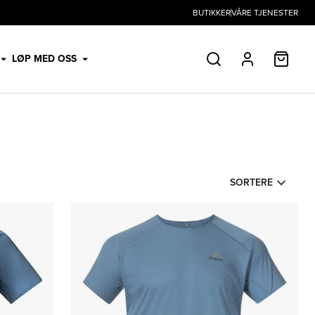
BUTIKKER
VÅRE TJENESTER
HANDL
LØP MED OSS
SØK
PROFIL
SORTERE