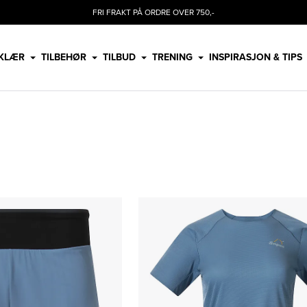
FRI FRAKT PÅ ORDRE OVER 750,-
KLÆR
TILBEHØR
TILBUD
TRENING
INSPIRASJON & TIPS