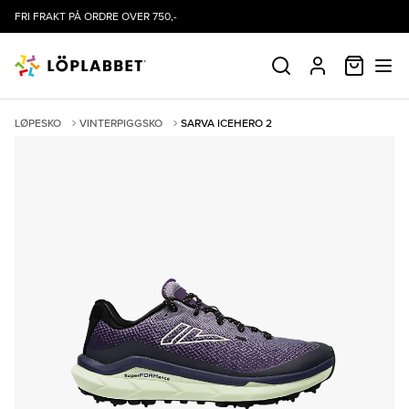
FRI FRAKT PÅ ORDRE OVER 750,-
HANDLE
SØK
PROFIL
LØPESKO
VINTERPIGGSKO
SARVA ICEHERO 2