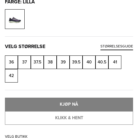
FARGE: LILLA
VELG STØRRELSE
STØRRELSESGUIDE
36
37
37.5
38
39
39.5
40
40.5
41
42
KJØP NÅ
KLIKK & HENT
VELG BUTIKK