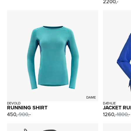
2200,-
DAME
DÆHLIE
DEVOLD
JACKET RU
RUNNING SHIRT
1260,-
1800,-
450,-
900,-