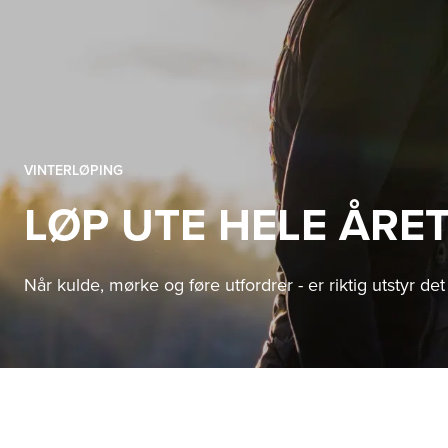
VINTERLØPING
LØP UTE HELE ÅRE
Når kulde, mørke og føre utfordrer - er riktig utstyr d