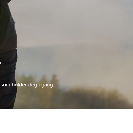
T
et som holder deg i gang.