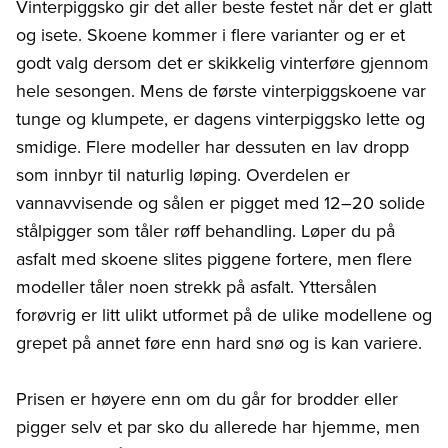
Vinterpiggsko gir det aller beste festet når det er glatt
og isete. Skoene kommer i flere varianter og er et
godt valg dersom det er skikkelig vinterføre gjennom
hele sesongen. Mens de første vinterpiggskoene var
tunge og klumpete, er dagens vinterpiggsko lette og
smidige. Flere modeller har dessuten en lav dropp
som innbyr til naturlig løping. Overdelen er
vannavvisende og sålen er pigget med 12–20 solide
stålpigger som tåler røff behandling. Løper du på
asfalt med skoene slites piggene fortere, men flere
modeller tåler noen strekk på asfalt. Yttersålen
forøvrig er litt ulikt utformet på de ulike modellene og
grepet på annet føre enn hard snø og is kan variere.
Prisen er høyere enn om du går for brodder eller
pigger selv et par sko du allerede har hjemme, men