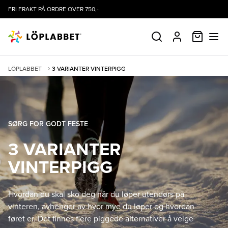
FRI FRAKT PÅ ORDRE OVER 750,-
HANDLE
SØK
PROFIL
LÖPLABBET
3 VARIANTER VINTERPIGG
SØRG FOR GODT FESTE
3 VARIANTER
VINTERPIGG
Hvordan du skal sko deg når du løper utendørs på
vinteren, avhenger av hvor mye du løper og hvordan
føret er. Det finnes flere piggede alternativer å velge