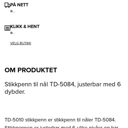
PÅ NETT
...
KLIKK & HENT
..
VELG BUTIKK
OM PRODUKTET
Stikkpenn til nål TD-5084, justerbar med 6
dybder.
TD-5010 stikkpenn er stikkpenn til nåler TD-5084.
Stikkpennen er justerbar med 6 ulike nivåer og har