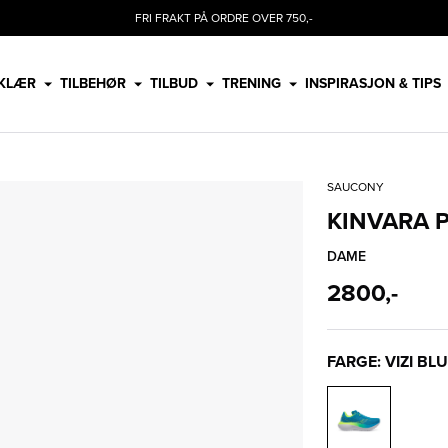
FRI FRAKT PÅ ORDRE OVER 750,-
KLÆR
TILBEHØR
TILBUD
TRENING
INSPIRASJON & TIPS
SAUCONY
KINVARA 
DAME
2800,-
FARGE: VIZI BL