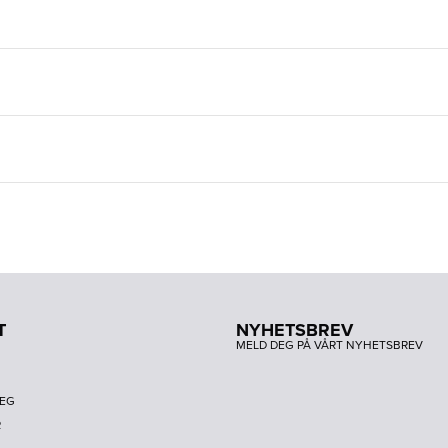
T
NYHETSBREV
MELD DEG PÅ VÅRT NYHETSBREV
DEG
R