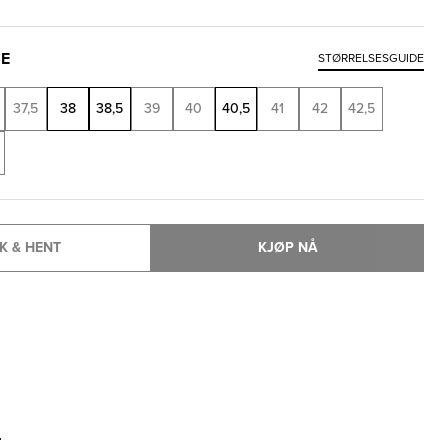
SE
STØRRELSESGUIDE
37,5
38
38,5
39
40
40,5
41
42
42,5
K & HENT
KJØP NÅ
T