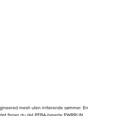
ngineered mesh uten irriterende sømmer. En
ladet finner du det PEBA-baserte PWRRUN