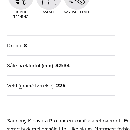
HURTIG
ASFALT
AVSTIVET PLATE
TRENING
Dropp:
8
Såle hæl/forfot (mm):
42/34
Vekt (gram/størrelse):
225
Saucony Kinavara Pro har en komfortabel overdel i E
svært tykk mellomsåle i to ulike skum. Nærmest fotb