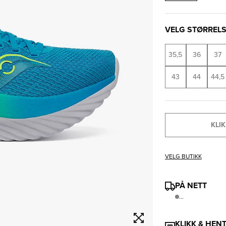
VELG STØRREL
35,5
36
37
43
44
44,5
KLIK
VELG BUTIKK
PÅ NETT
...
KLIKK & HEN