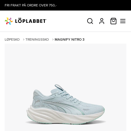
FRI FRAKT PÅ ORDRE OVER 750,-
HANDLE
SØK
PROFIL
LØPESKO
TRENINGSSKO
MAGNIFY NITRO 3