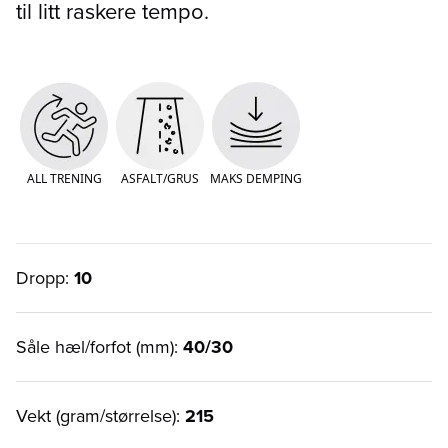
til litt raskere tempo.
ALL TRENING
ASFALT/GRUS
MAKS DEMPING
Dropp:
10
Såle hæl/forfot (mm):
40/30
Vekt (gram/størrelse):
215