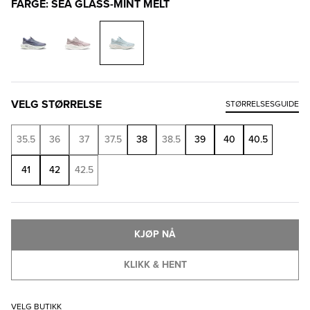
FARGE: SEA GLASS-MINT MELT
VELG STØRRELSE
STØRRELSESGUIDE
35.5
36
37
37.5
38
38.5
39
40
40.5
41
42
42.5
KJØP NÅ
KLIKK & HENT
VELG BUTIKK