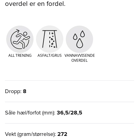
overdel er en fordel.
ALL TRENING
ASFALT/GRUS
VANNAVVISENDE
OVERDEL
Dropp:
8
Såle hæl/forfot (mm):
36,5/28,5
Vekt (gram/størrelse):
272