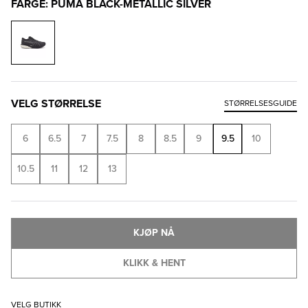
FARGE: PUMA BLACK-METALLIC SILVER
VELG STØRRELSE
STØRRELSESGUIDE
6
6.5
7
7.5
8
8.5
9
9.5
10
10.5
11
12
13
KJØP NÅ
KLIKK & HENT
VELG BUTIKK