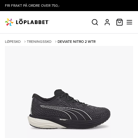
FRI FRAKT PÅ ORDRE OVER 750,-
HANDLE
SØK
PROFIL
LØPESKO
TRENINGSSKO
DEVIATE NITRO 2 WTR