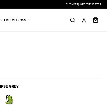
BUTIKKER
VÅRE TJENESTER
HANDL
LØP MED OSS
SØK
PROFIL
IPSE GREY