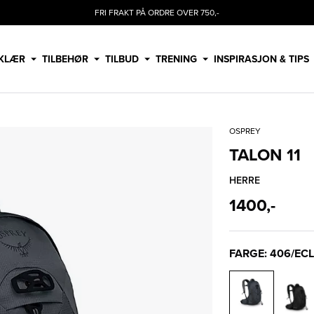
FRI FRAKT PÅ ORDRE OVER 750,-
KLÆR
TILBEHØR
TILBUD
TRENING
INSPIRASJON & TIPS
OSPREY
TALON 11
HERRE
1400,-
FARGE: 406/ECL