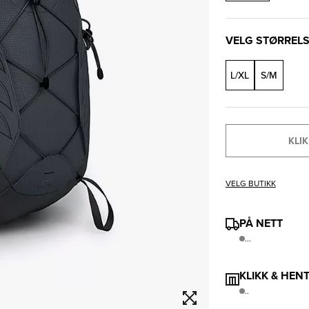
VELG STØRREL
L/XL
S/M
KLIK
VELG BUTIKK
PÅ NETT
...
KLIKK & HEN
..