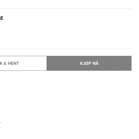
SE
K & HENT
KJØP NÅ
T