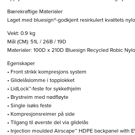
Bærekraftige Materialer
Laget med bluesign®-godkjent resirkulert kvalitets nyl
Vekt: 0.9 kg
Mål (CM): 51L / 26B / 19D
Materialer: 100D x 210D Bluesign Recycled Robic Nyl
Egenskaper
• Front strikk kompresjons system
• Glidelåslomme i topplokket
• LidLock™-feste for sykkelhjelm
• Brystreim med nødfløyte
• Single isøks feste
• Kompresjonsreimer på side
• Tilgang til øverste del via glidelås
• Injection moulded Airscape™ HDPE backpanel with 