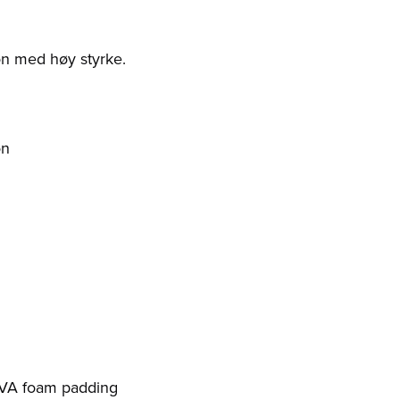
on med høy styrke.
on
EVA foam padding