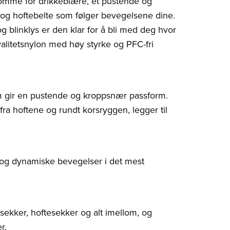
lomme for drikkeblære, et pustende og
og hoftebelte som følger bevegelsene dine.
g blinklys er den klar for å bli med deg hvor
valitetsnylon med høy styrke og PFC-fri
m gir en pustende og kroppsnær passform.
ra hoftene og rundt korsryggen, legger til
t og dynamiske bevegelser i det mest
sekker, hoftesekker og alt imellom, og
r.