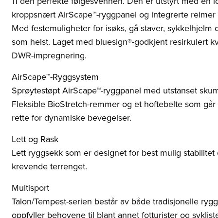
11 den perfekte følgesvennen. Den er utstyrt med en 
kroppsnært AirScape™-ryggpanel og integrerte reimer 
Med festemuligheter for isøks, gå staver, sykkelhjelm o
som helst. Laget med bluesign®-godkjent resirkulert k
DWR-impregnering.
AirScape™-Ryggsystem
Sprøytestøpt AirScape™-ryggpanel med utstanset sku
Fleksible BioStretch-remmer og et hoftebelte som går f
rette for dynamiske bevegelser.
Lett og Rask
Lett ryggsekk som er designet for best mulig stabilite
krevende terrenget.
Multisport
Talon/Tempest-serien består av både tradisjonelle rygg
oppfyller behovene til blant annet fotturister og sykliste