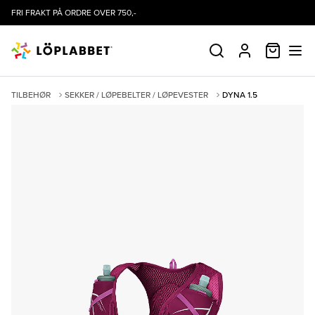
FRI FRAKT PÅ ORDRE OVER 750,-
HANDLE
SØK
PROFIL
TILBEHØR
SEKKER / LØPEBELTER / LØPEVESTER
DYNA 1.5