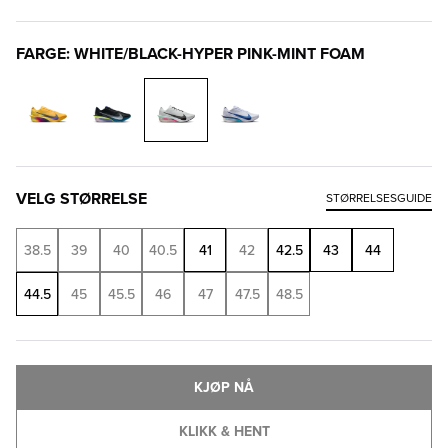
FARGE: WHITE/BLACK-HYPER PINK-MINT FOAM
VELG STØRRELSE
STØRRELSESGUIDE
38.5
39
40
40.5
41
42
42.5
43
44
44.5
45
45.5
46
47
47.5
48.5
KJØP NÅ
KLIKK & HENT