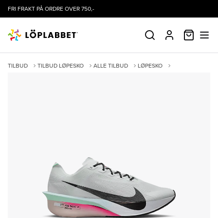
FRI FRAKT PÅ ORDRE OVER 750,-
HANDLE
SØK
PROFIL
TILBUD
TILBUD LØPESKO
ALLE TILBUD
LØPESKO
KONKURRANSESKO
KAMPANJER
VAPORFLY NEXT% 4