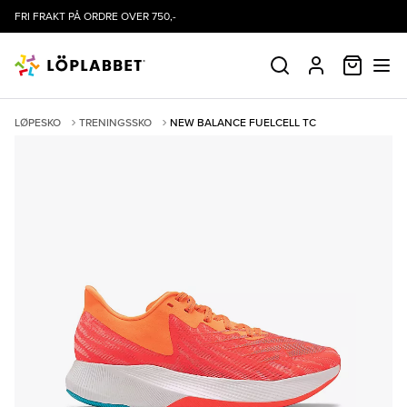
FRI FRAKT PÅ ORDRE OVER 750,-
HANDLE
SØK
PROFIL
LØPESKO
TRENINGSSKO
NEW BALANCE FUELCELL TC