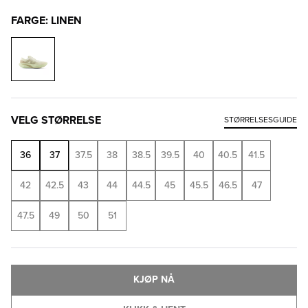
FARGE: LINEN
VELG STØRRELSE
STØRRELSESGUIDE
36
37
37.5
38
38.5
39.5
40
40.5
41.5
42
42.5
43
44
44.5
45
45.5
46.5
47
47.5
49
50
51
KJØP NÅ