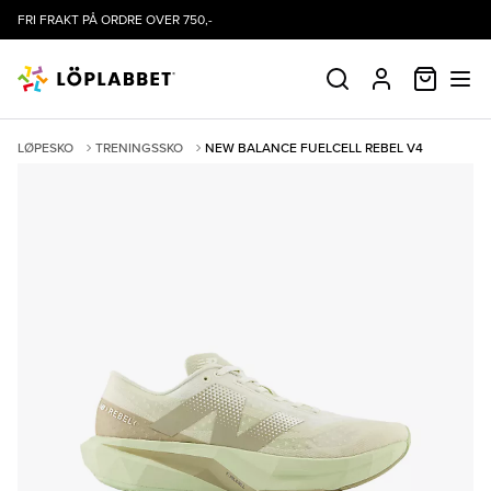
FRI FRAKT PÅ ORDRE OVER 750,-
HANDLE
SØK
PROFIL
LØPESKO
TRENINGSSKO
NEW BALANCE FUELCELL REBEL V4