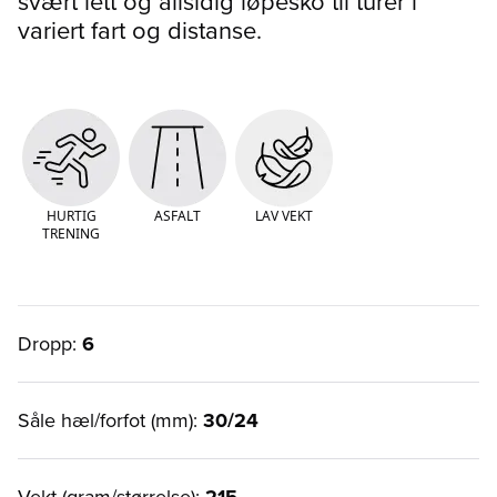
svært lett og allsidig løpesko til turer i
variert fart og distanse.
HURTIG
ASFALT
LAV VEKT
TRENING
Dropp:
6
Såle hæl/forfot (mm):
30/24
Vekt (gram/størrelse):
215