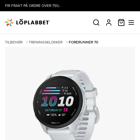
FRI FRAKT PÅ ORDRE OVER 750,-
HANDLE
SØK
PROFIL
TILBEHØR
TRENINGSKLOKKER
FORERUNNER 70