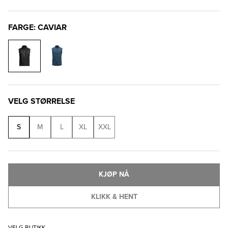
FARGE: CAVIAR
VELG STØRRELSE
S
M
L
XL
XXL
KJØP NÅ
KLIKK & HENT
VELG BUTIKK