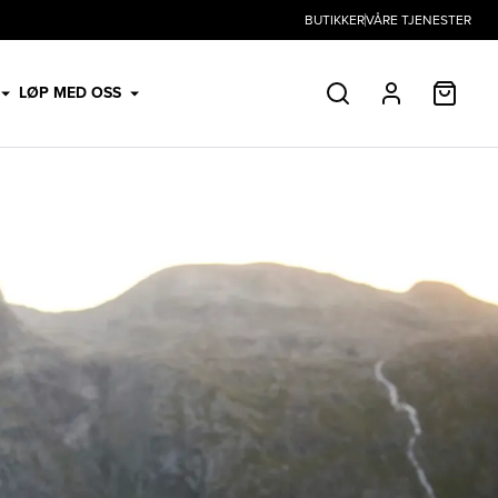
BUTIKKER
VÅRE TJENESTER
HANDL
LØP MED OSS
SØK
PROFIL