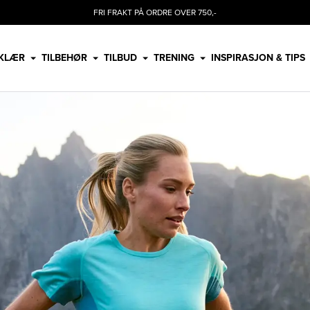
FRI FRAKT PÅ ORDRE OVER 750,-
KLÆR
TILBEHØR
TILBUD
TRENING
INSPIRASJON & TIPS