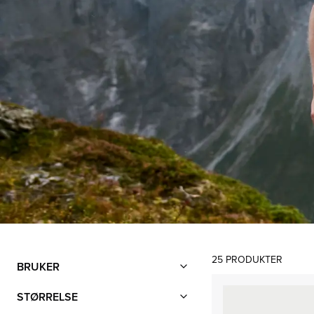
Filter
25
PRODUKTER
Produktliste
BRUKER
STØRRELSE