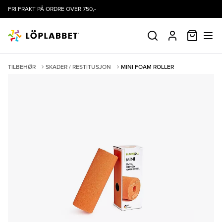
FRI FRAKT PÅ ORDRE OVER 750,-
HANDLE
SØK
PROFIL
TILBEHØR
SKADER / RESTITUSJON
MINI FOAM ROLLER