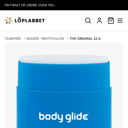
FRI FRAKT PÅ ORDRE OVER 750,-
HANDLE
SØK
PROFIL
TILBEHØR
SKADER / RESTITUSJON
THE ORIGINAL 22 G