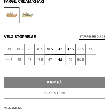
FARGE: CREAM/KHAKI
VELG STØRRELSE
STØRRELSESGUIDE
39
39.5
40
40.5
41.5
42
42.5
43.5
44
44.5
45
46
46.5
47
48
49
50.5
KJØP NÅ
KLIKK & HENT
VELG BUTIKK