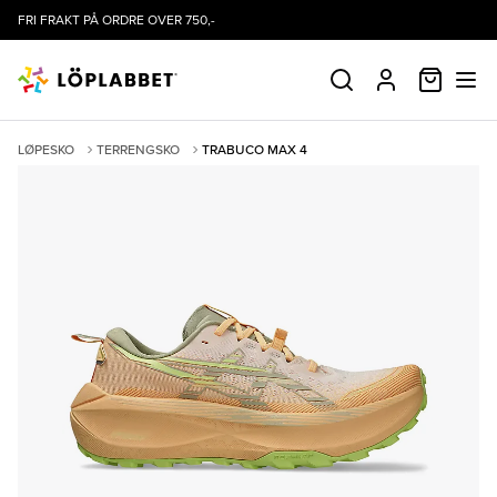
FRI FRAKT PÅ ORDRE OVER 750,-
HANDLE
SØK
PROFIL
LØPESKO
TERRENGSKO
TRABUCO MAX 4