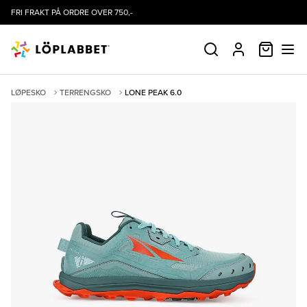
FRI FRAKT PÅ ORDRE OVER 750,-
HANDLE
SØK
PROFIL
LØPESKO
TERRENGSKO
LONE PEAK 6.0