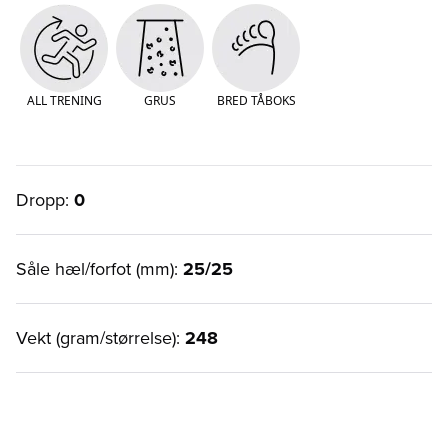
ALL TRENING
GRUS
BRED TÅBOKS
Dropp:
0
Såle hæl/forfot (mm):
25/25
Vekt (gram/størrelse):
248