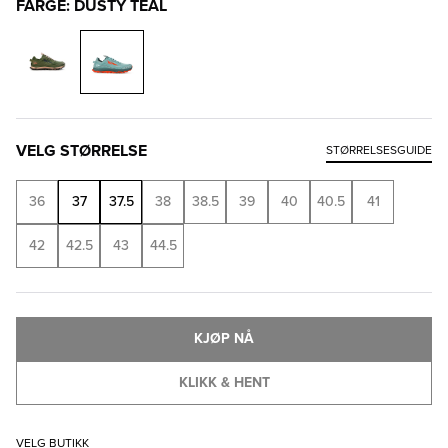
FARGE: DUSTY TEAL
VELG STØRRELSE
STØRRELSESGUIDE
36
37
37.5
38
38.5
39
40
40.5
41
42
42.5
43
44.5
KJØP NÅ
KLIKK & HENT
VELG BUTIKK