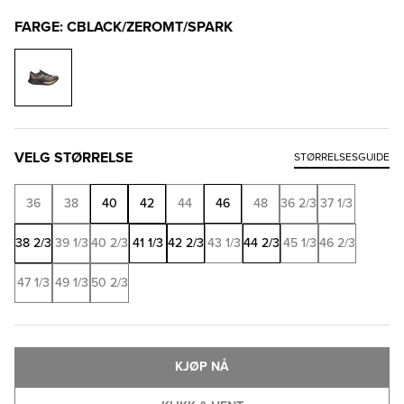
FARGE: CBLACK/ZEROMT/SPARK
VELG STØRRELSE
STØRRELSESGUIDE
36
38
40
42
44
46
48
36 2/3
37 1/3
38 2/3
39 1/3
40 2/3
41 1/3
42 2/3
43 1/3
44 2/3
45 1/3
46 2/3
47 1/3
49 1/3
50 2/3
KJØP NÅ