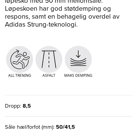
løpesko med 50 mm mellomsåle.
Løpeskoen har god støtdemping og
respons, samt en behagelig overdel av
Adidas Strung-teknologi.
ALL TRENING
ASFALT
MAKS DEMPING
Dropp:
8,5
Såle hæl/forfot (mm):
50/41,5