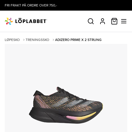
FRI FRAKT PÅ ORDRE OVER 750,-
HANDLE
SØK
PROFIL
LØPESKO
TRENINGSSKO
ADIZERO PRIME X 2 STRUNG