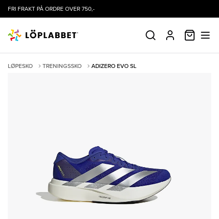
FRI FRAKT PÅ ORDRE OVER 750,-
HANDLE
SØK
PROFIL
LØPESKO
TRENINGSSKO
ADIZERO EVO SL