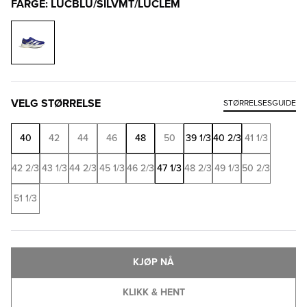
FARGE: LUCBLU/SILVMT/LUCLEM
VELG STØRRELSE
STØRRELSESGUIDE
40
42
44
46
48
50
39 1/3
40 2/3
41 1/3
42 2/3
43 1/3
44 2/3
45 1/3
46 2/3
47 1/3
48 2/3
49 1/3
50 2/3
51 1/3
KJØP NÅ
KLIKK & HENT