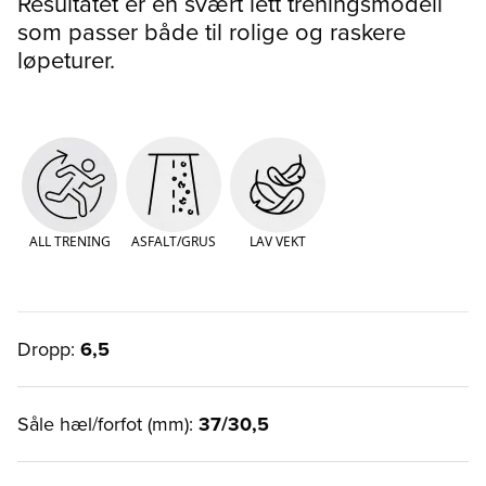
Resultatet er en svært lett treningsmodell
som passer både til rolige og raskere
løpeturer.
ALL TRENING
ASFALT/GRUS
LAV VEKT
Dropp:
6,5
Såle hæl/forfot (mm):
37/30,5