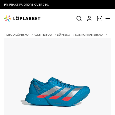
FRI FRAKT PÅ ORDRE OVER 750,-
HANDLE
SØK
PROFIL
TILBUD LØPESKO
ALLE TILBUD
LØPESKO
KONKURRANSESKO
KAMPANJER
ADIZERO ADIOS PRO 4