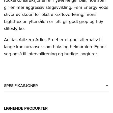
rockerkonstruksjonen er flyttet lenger bak, noe som
gir en mer aggressiv stegavvikling. Fem Energy Rods
stiver av skoen for ekstra kraftoverføring, mens
LightTraxion-yttersålen er lett, gir godt grep og høy
slitestyrke.
Adidas Adizero Adios Pro 4 er et godt alternativ til
lange konkurranser som halv- og helmaraton. Egner
seg også til intervalltrening og hurtige langturer.
SPESIFIKASJONER
LIGNENDE PRODUKTER