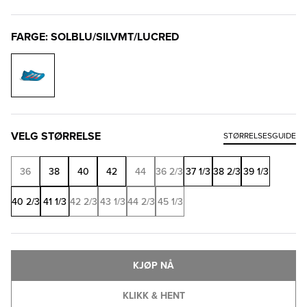
FARGE: SOLBLU/SILVMT/LUCRED
VELG STØRRELSE
STØRRELSESGUIDE
36
38
40
42
44
36 2/3
37 1/3
38 2/3
39 1/3
40 2/3
41 1/3
42 2/3
43 1/3
44 2/3
45 1/3
KJØP NÅ
KLIKK & HENT