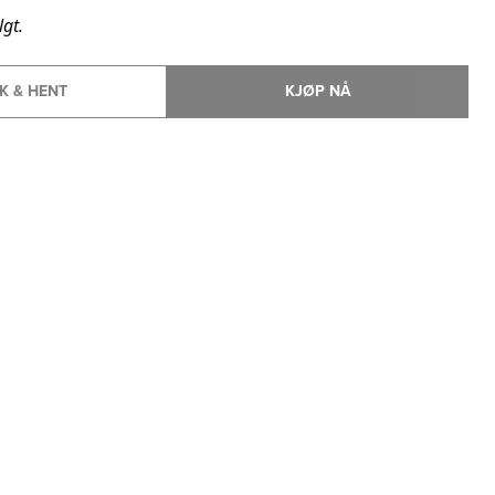
lgt.
K & HENT
KJØP NÅ