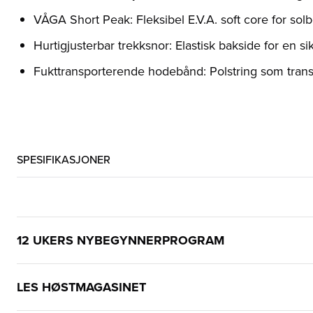
VÅGA Short Peak: Fleksibel E.V.A. soft core for solb
Hurtigjusterbar trekksnor: Elastisk bakside for en si
Fukttransporterende hodebånd: Polstring som transp
SPESIFIKASJONER
12 UKERS NYBEGYNNERPROGRAM
LES HØSTMAGASINET