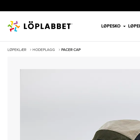
LØPESKO
LØPE
LØPEKLÆR
HODEPLAGG
PACER CAP