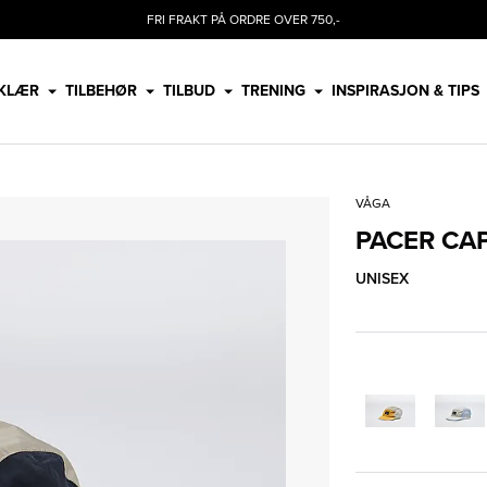
FRI FRAKT PÅ ORDRE OVER 750,-
KLÆR
TILBEHØR
TILBUD
TRENING
INSPIRASJON & TIPS
VÅGA
PACER CA
UNISEX