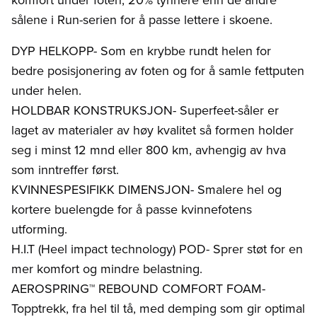
sålene i Run-serien for å passe lettere i skoene.
DYP HELKOPP- Som en krybbe rundt helen for
bedre posisjonering av foten og for å samle fettputen
under helen.
HOLDBAR KONSTRUKSJON- Superfeet-såler er
laget av materialer av høy kvalitet så formen holder
seg i minst 12 mnd eller 800 km, avhengig av hva
som inntreffer først.
KVINNESPESIFIKK DIMENSJON- Smalere hel og
kortere buelengde for å passe kvinnefotens
utforming.
H.I.T (Heel impact technology) POD- Sprer støt for en
mer komfort og mindre belastning.
AEROSPRING™ REBOUND COMFORT FOAM-
Topptrekk, fra hel til tå, med demping som gir optimal