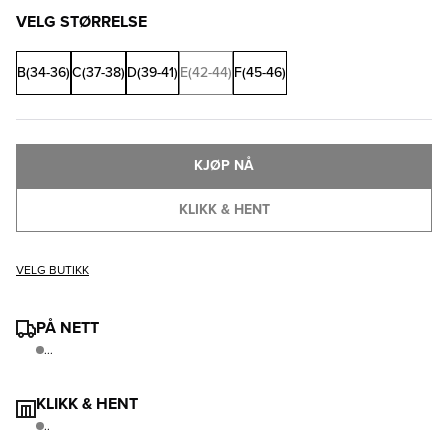
VELG STØRRELSE
B(34-36)
C(37-38)
D(39-41)
E(42-44)
F(45-46)
KJØP NÅ
KLIKK & HENT
VELG BUTIKK
PÅ NETT
...
KLIKK & HENT
..