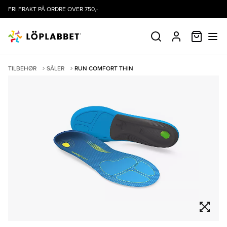
FRI FRAKT PÅ ORDRE OVER 750,-
HANDLE
SØK
PROFIL
TILBEHØR
SÅLER
RUN COMFORT THIN