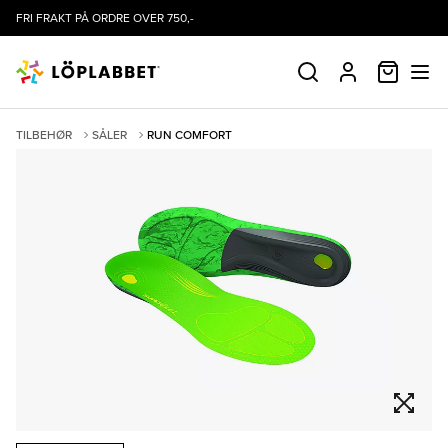
FRI FRAKT PÅ ORDRE OVER 750,-
HANDLE
SØK
PROFIL
TILBEHØR
SÅLER
RUN COMFORT