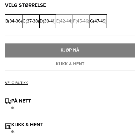
VELG STØRRELSE
B(34-36)
C(37-38)
D(39-41)
E(42-44)
F(45-46)
G(47-49)
KJØP NÅ
KLIKK & HENT
VELG BUTIKK
PÅ NETT
...
KLIKK & HENT
..