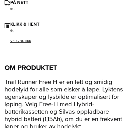
PÅ NETT
...
KLIKK & HENT
..
VELG BUTIKK
OM PRODUKTET
Trail Runner Free H er en lett og smidig
hodelykt for alle som elsker å løpe. Lyktens
egenskaper og lysbilde er optimalisert for
løping. Velg Free-H med Hybrid-
batterikassetten og Silvas oppladbare
hybrid batteri (1,15Ah), om du er en frekvent
løper og bruker av hodelykt.