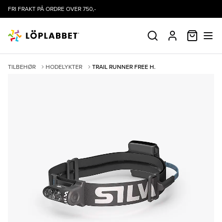
FRI FRAKT PÅ ORDRE OVER 750,-
HANDLE
SØK
PROFIL
TILBEHØR
HODELYKTER
TRAIL RUNNER FREE H.