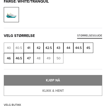
FARGE: WHITE/TRANQUIL
VELG STØRRELSE
STØRRELSESGUIDE
40
40.5
41
42
42.5
43
44
44.5
45
46
46.5
47
48
49
50
KJØP NÅ
KLIKK & HENT
VELG BUTIKK