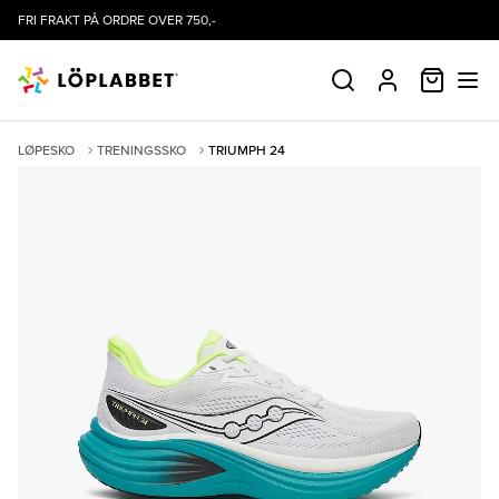
FRI FRAKT PÅ ORDRE OVER 750,-
HANDLE
SØK
PROFIL
LØPESKO
TRENINGSSKO
TRIUMPH 24