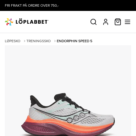
FRI FRAKT PÅ ORDRE OVER 750,-
HANDLE
SØK
PROFIL
LØPESKO
TRENINGSSKO
ENDORPHIN SPEED 5