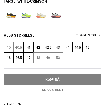
FARGE: WHITE/CRIMSON
VELG STØRRELSE
STØRRELSESGUIDE
40
40.5
41
42
42.5
43
44
44.5
45
46
46.5
47
48
49
50
KJØP NÅ
KLIKK & HENT
VELG BUTIKK