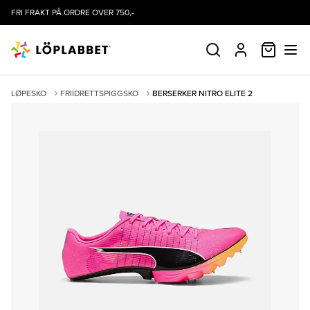
FRI FRAKT PÅ ORDRE OVER 750,-
HANDLE
SØK
PROFIL
LØPESKO
FRIIDRETTSPIGGSKO
BERSERKER NITRO ELITE 2