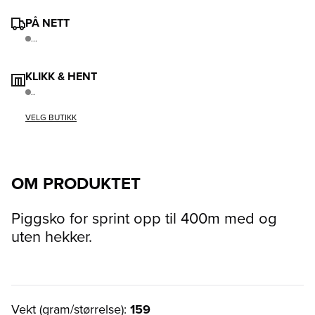
PÅ NETT
...
KLIKK & HENT
..
VELG BUTIKK
OM PRODUKTET
Piggsko for sprint opp til 400m med og
uten hekker.
Vekt (gram/størrelse):
159