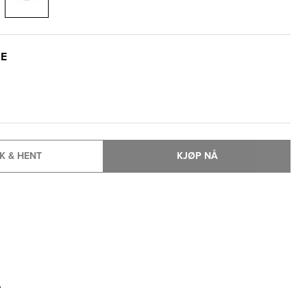
SE
K & HENT
KJØP NÅ
T