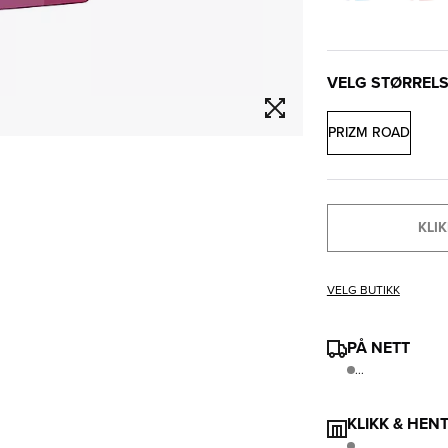
VELG STØRREL
PRIZM ROAD
KLIK
VELG BUTIKK
PÅ NETT
...
KLIKK & HEN
..