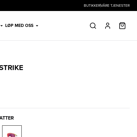
BUTIKKER
VÅRE TJENESTER
HANDL
LØP MED OSS
SØK
PROFIL
STRIKE
LATTER