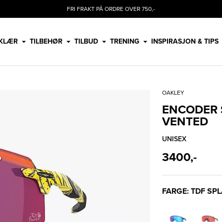
FRI FRAKT PÅ ORDRE OVER 750,-
KLÆR
TILBEHØR
TILBUD
TRENING
INSPIRASJON & TIPS
OAKLEY
ENCODER 
VENTED
UNISEX
3400,-
FARGE: TDF SP