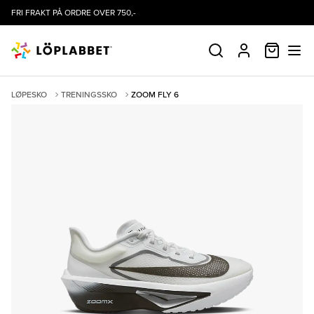
FRI FRAKT PÅ ORDRE OVER 750,-
HANDLE
SØK
PROFIL
LØPESKO
TRENINGSSKO
ZOOM FLY 6