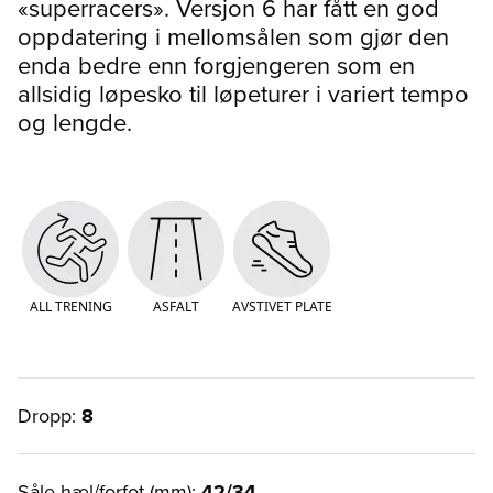
«superracers». Versjon 6 har fått en god
oppdatering i mellomsålen som gjør den
enda bedre enn forgjengeren som en
allsidig løpesko til løpeturer i variert tempo
og lengde.
ALL TRENING
ASFALT
AVSTIVET PLATE
Dropp:
8
Såle hæl/forfot (mm):
42/34