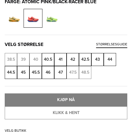
FARGE: ATOMIC PINK/BLACK-RACER BLUE
VELG STØRRELSE
STØRRELSESGUIDE
38.5
39
40
40.5
41
42
42.5
43
44
44.5
45
45.5
46
47
47.5
48.5
KJØP NÅ
KLIKK & HENT
VELG BUTIKK