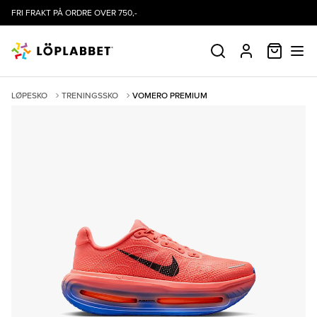
FRI FRAKT PÅ ORDRE OVER 750,-
HANDLE
SØK
PROFIL
LØPESKO
TRENINGSSKO
VOMERO PREMIUM