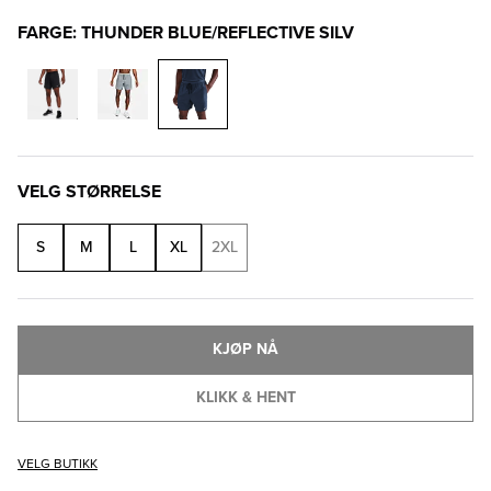
FARGE: THUNDER BLUE/REFLECTIVE SILV
VELG STØRRELSE
S
M
L
XL
2XL
KJØP NÅ
KLIKK & HENT
VELG BUTIKK