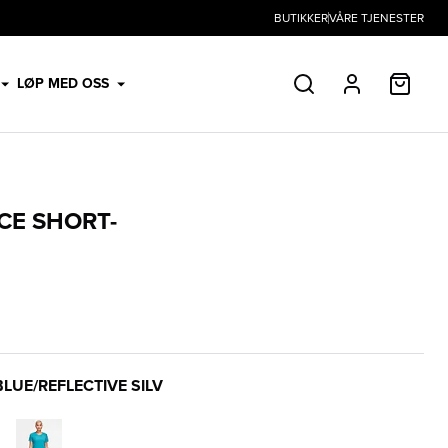
BUTIKKER
VÅRE TJENESTER
HANDL
LØP MED OSS
SØK
PROFIL
ACE SHORT-
BLUE/REFLECTIVE SILV