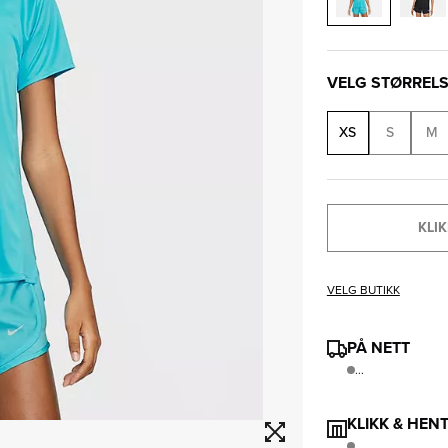
VELG STØRREL
XS
S
M
KLIK
VELG BUTIKK
PÅ NETT
...
KLIKK & HEN
..