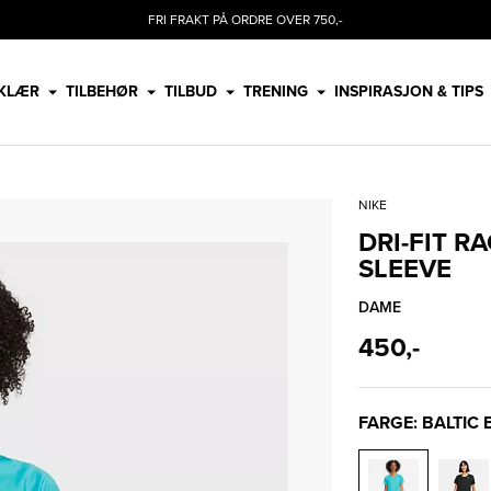
FRI FRAKT PÅ ORDRE OVER 750,-
KLÆR
TILBEHØR
TILBUD
TRENING
INSPIRASJON & TIPS
NIKE
DRI-FIT R
SLEEVE
DAME
450,-
FARGE: BALTIC 