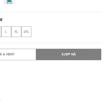
SE
L
XL
2XL
K & HENT
KJØP NÅ
T