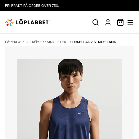
FRI FRAKT PÅ ORDRE OVER 750,-
HANDLE
SØK
PROFIL
LØPEKLÆR
TRØYER / SINGLETER
DRI-FIT ADV STRIDE TANK