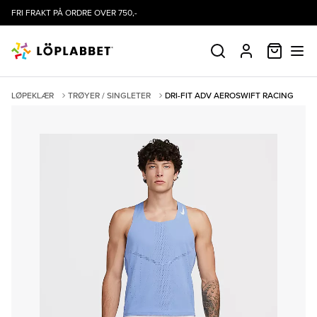
FRI FRAKT PÅ ORDRE OVER 750,-
HANDLE
SØK
PROFIL
LØPEKLÆR
TRØYER / SINGLETER
DRI-FIT ADV AEROSWIFT RACING