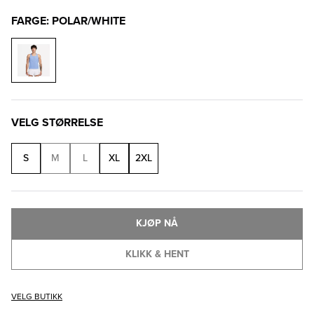
FARGE: POLAR/WHITE
VELG STØRRELSE
S
M
L
XL
2XL
KJØP NÅ
KLIKK & HENT
VELG BUTIKK