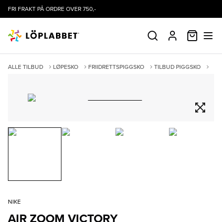
FRI FRAKT PÅ ORDRE OVER 750,-
HANDLE
SØK
PROFIL
ALLE TILBUD
LØPESKO
FRIIDRETTSPIGGSKO
TILBUD PIGGSKO
AIR ZOOM VICTORY
NIKE
AIR ZOOM VICTORY